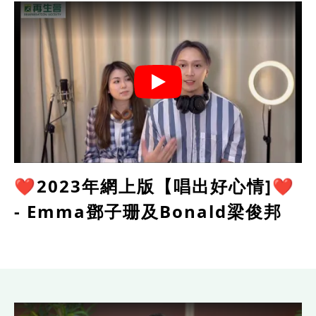
❤️2023年網上版【唱出好心情]❤️
- Emma鄧子珊及Bonald梁俊邦